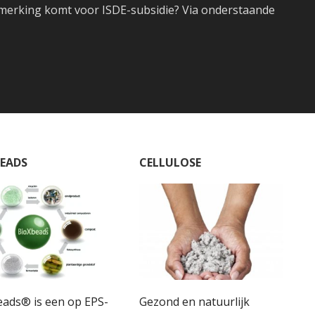
nmerking komt voor ISDE-subsidie? Via onderstaande
BEADS
CELLULOSE
eads® is een op EPS-
Gezond en natuurlijk