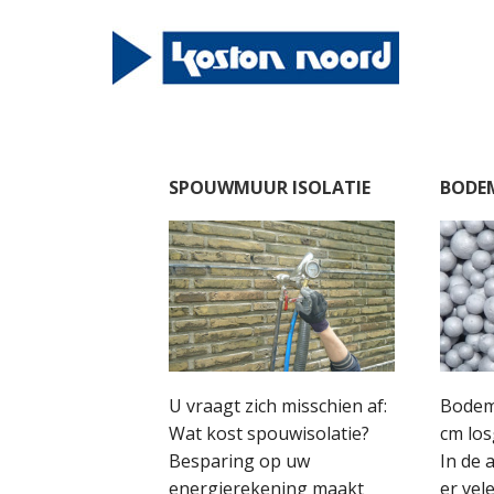
SPOUWMUUR ISOLATIE
BODEM
U vraagt zich misschien af:
Bodemi
Wat kost spouwisolatie?
cm los
Besparing op uw
In de 
energierekening maakt
er vele