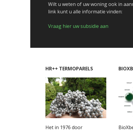
Wilt u weten of uw woning ook in aa
link kunt u alle informatie vinden:
Vraag hier uw subsidie aan
HR++ TERMOPARELS
BIOX
Het in 1976 door
BioXb