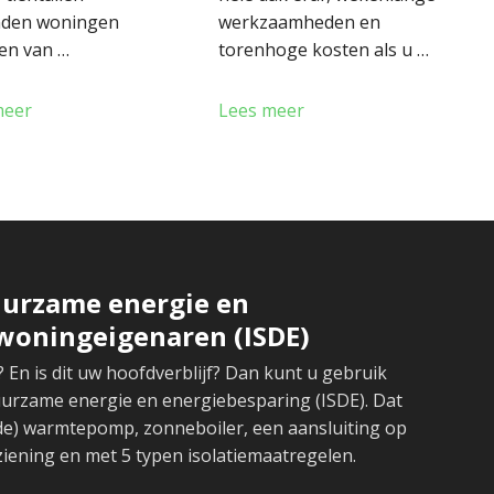
nden woningen
werkzaamheden en
en van …
torenhoge kosten als u …
meer
Lees meer
uurzame energie en
woningeigenaren (ISDE)
En is dit uw hoofdverblijf? Dan kunt u gebruik
urzame energie en energiebesparing (ISDE). Dat
ide) warmtepomp, zonneboiler, een aansluiting op
iening en met 5 typen isolatiemaatregelen.