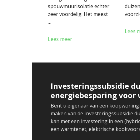
spouwmuurisolatie echter
duize
zeer voordelig. Het meest
voorzi
…
Lees 
Lees meer
Investeringssubsidie d
energiebesparing voor 
Bent u eigenaar van een koopwoning? 
maken van de Investeringssubsidie du
kan met een investering in een (hybr
een warmtenet, elektrische kookvoorz