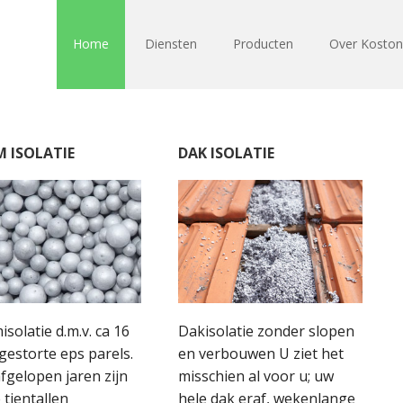
Home
Diensten
Producten
Over Kosto
 ISOLATIE
DAK ISOLATIE
solatie d.m.v. ca 16
Dakisolatie zonder slopen
gestorte eps parels.
en verbouwen U ziet het
afgelopen jaren zijn
misschien al voor u; uw
 tientallen
hele dak eraf, wekenlange