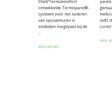
Shell/Termokomfort
parels
ontwikkelde Termoparel®-
gemaa
systeem voor het isoleren
melkzu
van spouwmuren is
zelfs 
sindsdien toegepast bij de
constr
…
lees v
lees verder