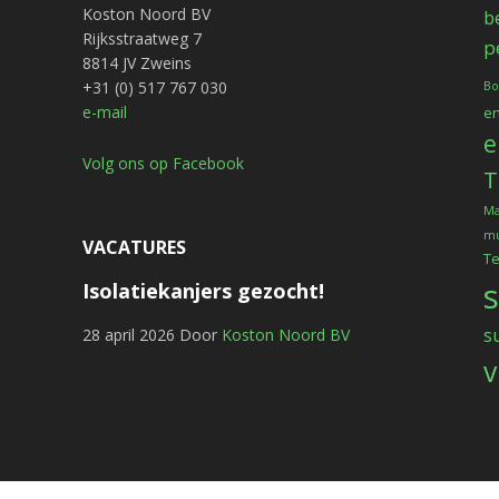
Koston Noord BV
b
Rijksstraatweg 7
p
8814 JV Zweins
+31 (0) 517 767 030
Bo
e-mail
en
e
Volg ons op Facebook
T
Ma
mu
VACATURES
T
Isolatiekanjers gezocht!
s
28 april 2026
Door
Koston Noord BV
v