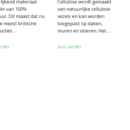
 lijkend materiaal
Cellulose wordt gemaakt
kt van 100%
van natuurlijke cellulose
ur. Dit maakt dat nu
vezels en kan worden
de meest kritische
toegepast op daken,
ucties …
muren en vloeren. Het …
erder
lees verder