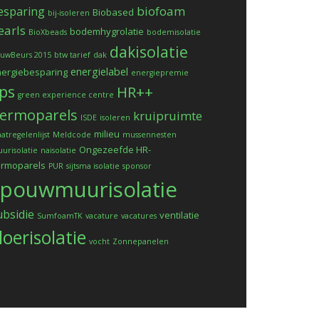
biofoam
esparing
Biobased
bij-isoleren
earls
bodemhygrolatie
BioXbeads
bodemisolatie
dakisolatie
uwBeurs 2015
btw tarief
dak
energielabel
ergiebesparing
energiepremie
ps
HR++
green experience centre
ermoparels
kruipruimte
ISDE
isoleren
milieu
atregelenlijst
Meldcode
mussennesten
Ongezeefde HR-
urisolatie
naisolatie
ermoparels
PUR
sijtsma isolatie
sponsor
spouwmuurisolatie
ubsidie
ventilatie
SumfoamTK
vacature
vacatures
loerisolatie
vocht
Zonnepanelen