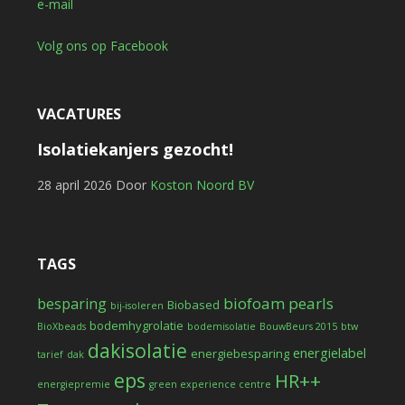
e-mail
Volg ons op Facebook
VACATURES
Isolatiekanjers gezocht!
28 april 2026
Door
Koston Noord BV
TAGS
biofoam pearls
besparing
Biobased
bij-isoleren
bodemhygrolatie
BioXbeads
bodemisolatie
BouwBeurs 2015
btw
dakisolatie
energielabel
energiebesparing
tarief
dak
eps
HR++
energiepremie
green experience centre