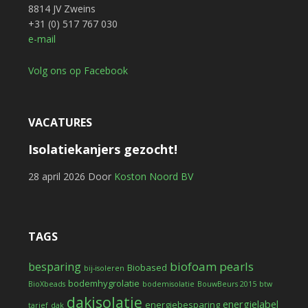
8814 JV Zweins
+31 (0) 517 767 030
e-mail
Volg ons op Facebook
VACATURES
Isolatiekanjers gezocht!
28 april 2026
Door
Koston Noord BV
TAGS
biofoam pearls
besparing
Biobased
bij-isoleren
bodemhygrolatie
BioXbeads
bodemisolatie
BouwBeurs 2015
btw
dakisolatie
energielabel
energiebesparing
tarief
dak