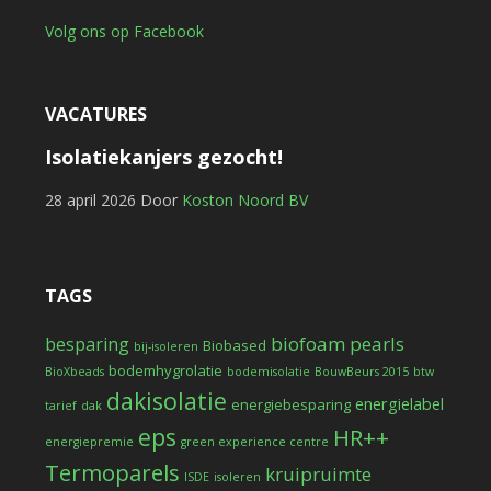
Volg ons op Facebook
VACATURES
Isolatiekanjers gezocht!
28 april 2026
Door
Koston Noord BV
TAGS
biofoam pearls
besparing
Biobased
bij-isoleren
bodemhygrolatie
BioXbeads
bodemisolatie
BouwBeurs 2015
btw
dakisolatie
energielabel
energiebesparing
tarief
dak
eps
HR++
energiepremie
green experience centre
Termoparels
kruipruimte
ISDE
isoleren