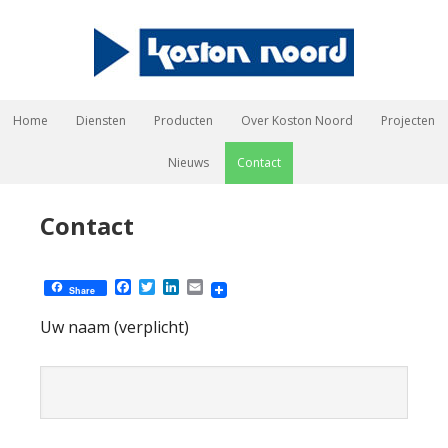
Home
Diensten
Producten
Over Koston Noord
Projecten
Nieuws
Contact
Contact
Facebook
Twitter
LinkedIn
Email
Share
Uw naam (verplicht)