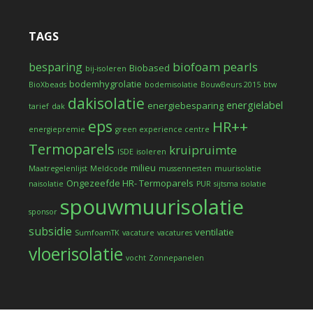
TAGS
biofoam pearls
besparing
Biobased
bij-isoleren
bodemhygrolatie
BioXbeads
bodemisolatie
BouwBeurs 2015
btw
dakisolatie
energielabel
energiebesparing
tarief
dak
eps
HR++
energiepremie
green experience centre
Termoparels
kruipruimte
ISDE
isoleren
milieu
Maatregelenlijst
Meldcode
mussennesten
muurisolatie
Ongezeefde HR- Termoparels
naisolatie
PUR
sijtsma isolatie
spouwmuurisolatie
sponsor
subsidie
ventilatie
SumfoamTK
vacature
vacatures
vloerisolatie
vocht
Zonnepanelen