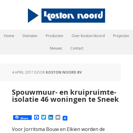
Home
Diensten
Producten
Over Koston Noord
Projecten
Nieuws
Contact
4 APRIL 2017
DOOR
KOSTON NOORD BV
Spouwmuur- en kruipruimte-
isolatie 46 woningen te Sneek
Facebook
Twitter
LinkedIn
Email
Share
Voor Jorritsma Bouw en Elkien worden de