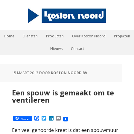
Home
Diensten
Producten
Over Koston Noord
Projecten
Nieuws
Contact
15 MAART 2013
DOOR
KOSTON NOORD BV
Een spouw is gemaakt om te
ventileren
Facebook
Twitter
LinkedIn
Email
Share
Een veel gehoorde kreet is dat een spouwmuur