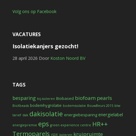
Volg ons op Facebook
VACATURES
Isolatiekanjers gezocht!
28 april 2026
Door
Koston Noord BV
TAGS
biofoam pearls
besparing
Biobased
bij-isoleren
bodemhygrolatie
BioXbeads
bodemisolatie
BouwBeurs 2015
btw
dakisolatie
energielabel
energiebesparing
tarief
dak
eps
HR++
energiepremie
green experience centre
Termoparels
kruipruimte
ISDE
isoleren