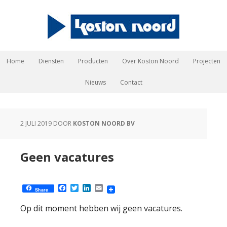
Home
Diensten
Producten
Over Koston Noord
Projecten
Nieuws
Contact
2 JULI 2019
DOOR
KOSTON NOORD BV
Geen vacatures
Facebook
Twitter
LinkedIn
Email
Share
Op dit moment hebben wij geen vacatures.