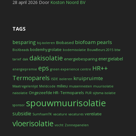
28 april 2026
Door
Koston Noord BV
TAGS
biofoam pearls
besparing
Biobased
bij-isoleren
bodemhygrolatie
BioXbeads
bodemisolatie
BouwBeurs 2015
btw
dakisolatie
energielabel
energiebesparing
tarief
dak
eps
HR++
energiepremie
green experience centre
Termoparels
kruipruimte
ISDE
isoleren
milieu
Maatregelenlijst
Meldcode
mussennesten
muurisolatie
Ongezeefde HR- Termoparels
naisolatie
PUR
sijtsma isolatie
spouwmuurisolatie
sponsor
subsidie
ventilatie
SumfoamTK
vacature
vacatures
vloerisolatie
vocht
Zonnepanelen