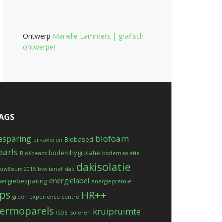
Ontwerp
Mariëlle Lammers | grafisch
ontwerper
AGS
biofoam
esparing
Biobased
bij-isoleren
earls
bodemhygrolatie
BioXbeads
bodemisolatie
dakisolatie
uwBeurs 2015
btw tarief
dak
energielabel
ergiebesparing
energiepremie
ps
HR++
green experience centre
ermoparels
kruipruimte
ISDE
isoleren