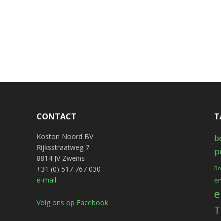
CONTACT
T
Koston Noord BV
b
Rijksstraatweg 7
p
8814 JV Zweins
+31 (0) 517 767 030
Bo
e-mail
en
e
Volg ons op Facebook
T