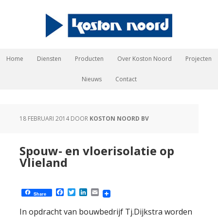
Home
Diensten
Producten
Over Koston Noord
Projecten
Nieuws
Contact
18 FEBRUARI 2014
DOOR
KOSTON NOORD BV
Spouw- en vloerisolatie op
Vlieland
Facebook
Twitter
LinkedIn
Email
Share
In opdracht van bouwbedrijf Tj.Dijkstra worden