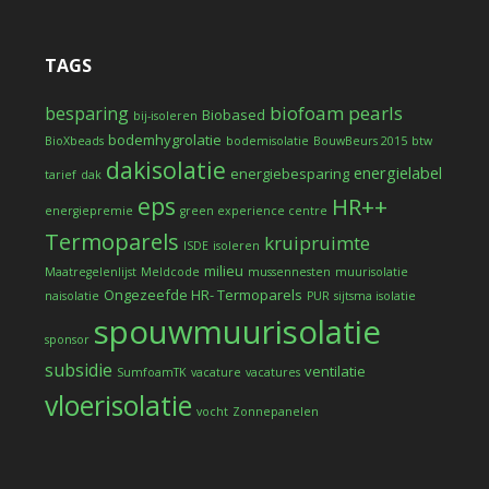
TAGS
biofoam pearls
besparing
Biobased
bij-isoleren
bodemhygrolatie
BioXbeads
bodemisolatie
BouwBeurs 2015
btw
dakisolatie
energielabel
energiebesparing
tarief
dak
eps
HR++
energiepremie
green experience centre
Termoparels
kruipruimte
ISDE
isoleren
milieu
Maatregelenlijst
Meldcode
mussennesten
muurisolatie
Ongezeefde HR- Termoparels
naisolatie
PUR
sijtsma isolatie
spouwmuurisolatie
sponsor
subsidie
ventilatie
SumfoamTK
vacature
vacatures
vloerisolatie
vocht
Zonnepanelen