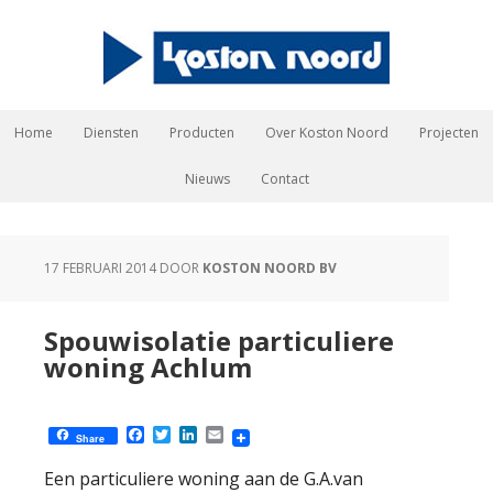
Home
Diensten
Producten
Over Koston Noord
Projecten
Nieuws
Contact
17 FEBRUARI 2014
DOOR
KOSTON NOORD BV
Spouwisolatie particuliere
woning Achlum
Facebook
Twitter
LinkedIn
Email
Share
Een particuliere woning aan de G.A.van