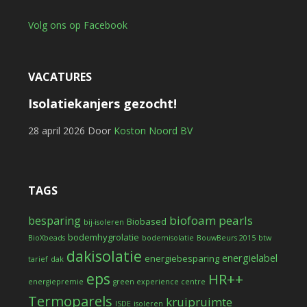
Volg ons op Facebook
VACATURES
Isolatiekanjers gezocht!
28 april 2026
Door
Koston Noord BV
TAGS
biofoam pearls
besparing
Biobased
bij-isoleren
bodemhygrolatie
BioXbeads
bodemisolatie
BouwBeurs 2015
btw
dakisolatie
energielabel
energiebesparing
tarief
dak
eps
HR++
energiepremie
green experience centre
Termoparels
kruipruimte
ISDE
isoleren