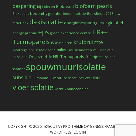
biofoam pearls
besparing
Biobased
bij-isoleren
bodemhygrolatie
BioXbeads
bodemisolatie
BouwBeurs 2015
btw
dakisolatie
energielabel
energiebesparing
tarief
dak
eps
HR++
energiepremie
green experience centre
Termoparels
kruipruimte
ISDE
isoleren
milieu
Maatregelenlijst
Meldcode
mussennesten
muurisolatie
Ongezeefde HR- Termoparels
naisolatie
PUR
sijtsma isolatie
spouwmuurisolatie
sponsor
subsidie
ventilatie
SumfoamTK
vacature
vacatures
vloerisolatie
vocht
Zonnepanelen
COPYRIGHT © 2026 ·
EXECUTIVE PRO THEME
OP
GENESIS FRAMEWORK
·
WORDPRESS
·
LOG IN