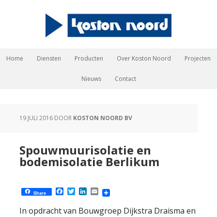
Home
Diensten
Producten
Over Koston Noord
Projecten
Nieuws
Contact
19 JULI 2016
DOOR
KOSTON NOORD BV
Spouwmuurisolatie en
bodemisolatie Berlikum
Facebook
Twitter
LinkedIn
Email
Share
In opdracht van Bouwgroep Dijkstra Draisma en