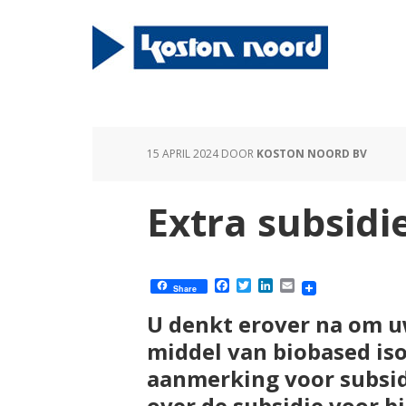
15 APRIL 2024
DOOR
KOSTON NOORD BV
Extra subsidie
Facebook
Twitter
LinkedIn
Email
Share
U denkt erover na om u
middel van biobased iso
aanmerking voor subsid
over de subsidie voor bi