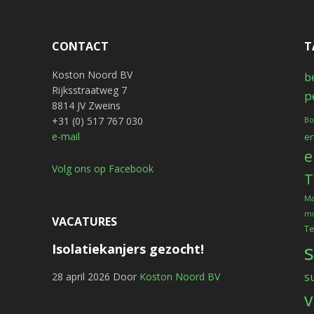
CONTACT
T
Koston Noord BV
b
Rijksstraatweg 7
p
8814 JV Zweins
+31 (0) 517 767 030
Bo
e-mail
en
e
Volg ons op Facebook
T
Ma
mu
VACATURES
T
Isolatiekanjers gezocht!
s
28 april 2026
Door
Koston Noord BV
v