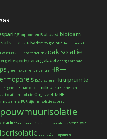
AGS
biofoam
esparing
Biobased
bij-isoleren
earls
bodemhygrolatie
BioXbeads
bodemisolatie
dakisolatie
uwBeurs 2015
btw tarief
dak
energielabel
ergiebesparing
energiepremie
ps
HR++
green experience centre
ermoparels
kruipruimte
ISDE
isoleren
milieu
atregelenlijst
Meldcode
mussennesten
Ongezeefde HR-
urisolatie
naisolatie
ermoparels
PUR
sijtsma isolatie
sponsor
spouwmuurisolatie
ubsidie
ventilatie
SumfoamTK
vacature
vacatures
loerisolatie
vocht
Zonnepanelen